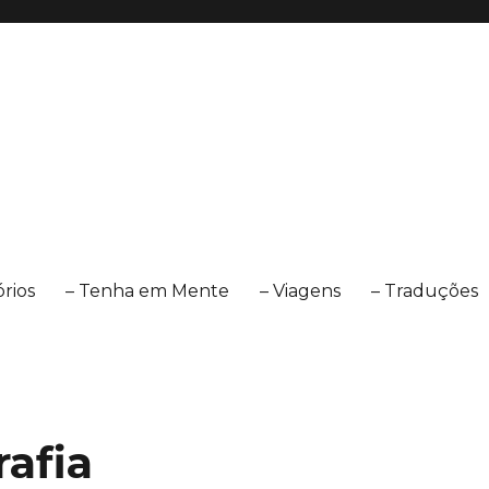
órios
– Tenha em Mente
– Viagens
– Traduções
rafia