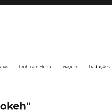
órios
– Tenha em Mente
– Viagens
– Traduções
bokeh"