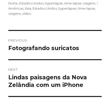
on
Norte
,
Estados Unidos
,
hyperlapse
,
time-lapse
,
viagens
Tags
Américas
,
Ásia
,
Estados Unidos
,
hyperlapse
,
time-lapse
,
viagens
,
vídeo
Post
PREVIOUS
navigation
Fotografando suricatos
Previous
post:
NEXT
Lindas paisagens da Nova
Next
Zelândia com um iPhone
post: