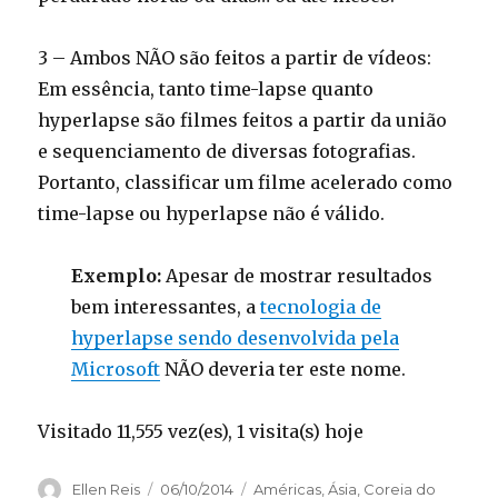
3 – Ambos NÃO são feitos a partir de vídeos:
Em essência, tanto time-lapse quanto
hyperlapse são filmes feitos a partir da união
e sequenciamento de diversas fotografias.
Portanto, classificar um filme acelerado como
time-lapse ou hyperlapse não é válido.
Exemplo:
Apesar de mostrar resultados
bem interessantes, a
tecnologia de
hyperlapse sendo desenvolvida pela
Microsoft
NÃO deveria ter este nome.
Visitado 11,555 vez(es), 1 visita(s) hoje
Author
Ellen Reis
Posted
06/10/2014
Categories
Américas
,
Ásia
,
Coreia do