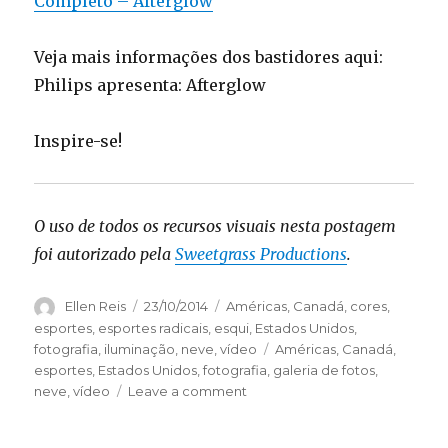
Completo – Afterglow
Veja mais informações dos bastidores aqui:
Philips apresenta: Afterglow
Inspire-se!
O uso de todos os recursos visuais nesta postagem
foi autorizado pela
Sweetgrass Productions
.
Author
Ellen Reis
Posted
23/10/2014
Categories
Américas
,
Canadá
,
cores
,
on
esportes
,
esportes radicais
,
esqui
,
Estados Unidos
,
fotografia
,
iluminação
,
neve
,
vídeo
Tags
Américas
,
Canadá
,
esportes
,
Estados Unidos
,
fotografia
,
galeria de fotos
,
neve
,
vídeo
Leave a comment
on
Afterglow:
Esqui