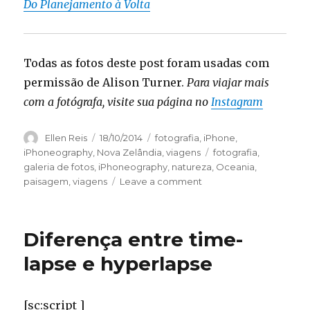
Do Planejamento à Volta
Todas as fotos deste post foram usadas com
permissão de Alison Turner.
Para viajar mais
com a fotógrafa, visite sua página no
Instagram
Author
Ellen Reis
Posted
18/10/2014
Categories
fotografia
,
iPhone
,
on
iPhoneography
,
Nova Zelândia
,
viagens
Tags
fotografia
,
galeria de fotos
,
iPhoneography
,
natureza
,
Oceania
,
paisagem
,
viagens
Leave a comment
on
Lindas
paisagens
da
Diferença entre time-
Nova
Zelândia
lapse e hyperlapse
com
um
iPhone
[sc:script ]