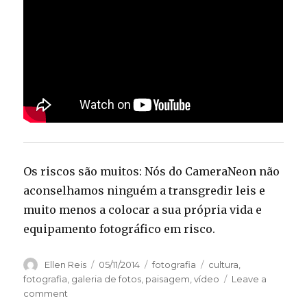
Os riscos são muitos: Nós do CameraNeon não
aconselhamos ninguém a transgredir leis e
muito menos a colocar a sua própria vida e
equipamento fotográfico em risco.
Author
Ellen Reis
Posted
05/11/2014
Categories
fotografia
Tags
cultura
,
on
fotografia
,
galeria de fotos
,
paisagem
,
vídeo
Leave a
comment
on