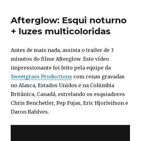
Urbex
–
Fotografia
Afterglow: Esqui noturno
de
exploração
+ luzes multicoloridas
urbana
e
industrial
Antes de mais nada, assista o trailer de 3
minutos do filme Afterglow. Este vídeo
impressionante foi feito pela equipe da
Sweetgrass Productions
com cenas gravadas
no Alasca, Estados Unidos e na Colúmbia
Britânica, Canadá, estrelando os esquiadores
Chris Benchetler, Pep Fujas, Eric Hjorleifson e
Daron Rahlves.