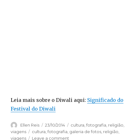
Leia mais sobre o Diwali aqui:
Significado do
Festival do Diwali
Author
Ellen Reis
Posted
23/10/2014
Categories
cultura
,
fotografia
,
religião
,
on
viagens
Tags
cultura
,
fotografia
,
galeria de fotos
,
religião
,
viagens
Leave a comment
on