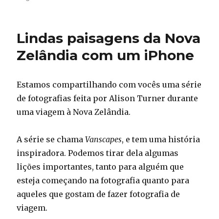
Diwali
–
Festival
Lindas paisagens da Nova
das
Luzes
Zelândia com um iPhone
ao
redor
do
Estamos compartilhando com vocês uma série
mundo
de fotografias feita por Alison Turner durante
uma viagem à Nova Zelândia.
A série se chama
Vanscapes
, e tem uma história
inspiradora. Podemos tirar dela algumas
lições importantes, tanto para alguém que
esteja começando na fotografia quanto para
aqueles que gostam de fazer fotografia de
viagem.