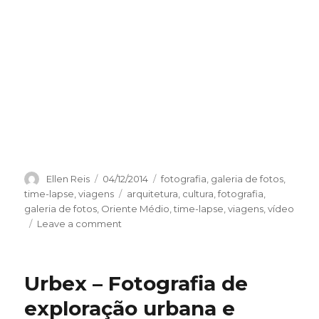
Author
Ellen Reis
Posted
04/12/2014
Categories
fotografia
,
galeria de fotos
,
on
time-lapse
,
viagens
Tags
arquitetura
,
cultura
,
fotografia
,
galeria de fotos
,
Oriente Médio
,
time-lapse
,
viagens
,
vídeo
Leave a comment
on
Fotografias
de
Doha,
Urbex – Fotografia de
Catar
exploração urbana e