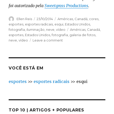
foi autorizado pela
Sweetgrass Productions
.
Author
Ellen Reis
Posted
23/10/2014
Categories
Américas
,
Canadá
,
cores
,
on
esportes
,
esportes radicais
,
esqui
,
Estados Unidos
,
fotografia
,
iluminação
,
neve
,
vídeo
Tags
Américas
,
Canadá
,
esportes
,
Estados Unidos
,
fotografia
,
galeria de fotos
,
neve
,
vídeo
Leave a comment
on
Afterglow:
Esqui
noturno
+
luzes
VOCÊ ESTÁ EM
multicoloridas
esportes
>>
esportes radicais
>>
esqui
TOP 10 | ARTIGOS + POPULARES