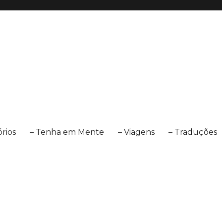
órios
– Tenha em Mente
– Viagens
– Traduções