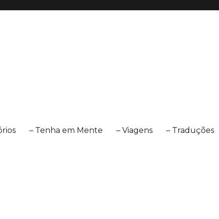
órios
– Tenha em Mente
– Viagens
– Traduções