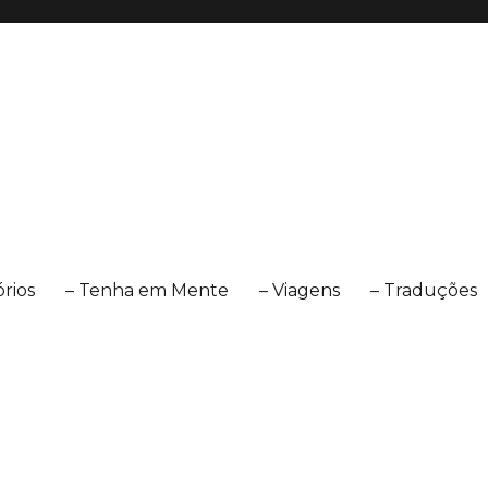
órios
– Tenha em Mente
– Viagens
– Traduções