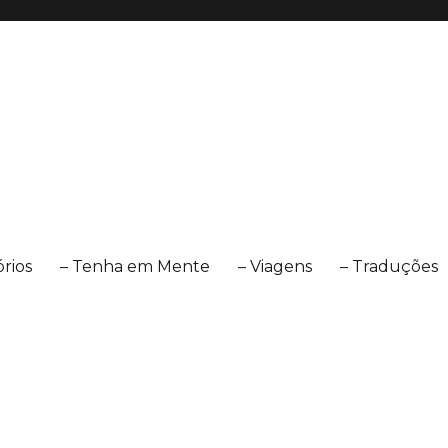
órios
– Tenha em Mente
– Viagens
– Traduções