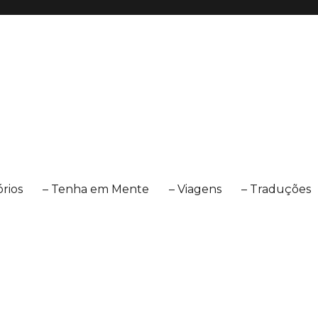
órios
– Tenha em Mente
– Viagens
– Traduções