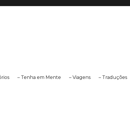
órios
– Tenha em Mente
– Viagens
– Traduções