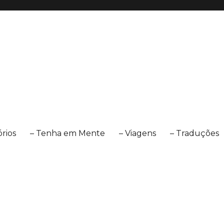
órios
– Tenha em Mente
– Viagens
– Traduções