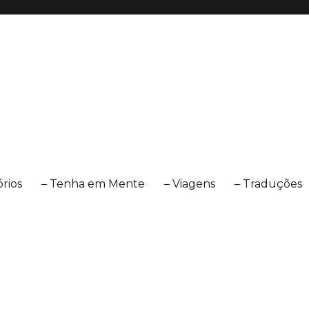
órios
– Tenha em Mente
– Viagens
– Traduções