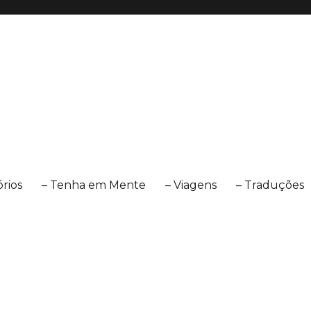
órios
– Tenha em Mente
– Viagens
– Traduções