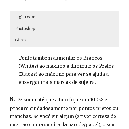
Lightroom
Photoshop
Gimp
No modo Revelação (Develop), deslize as barras de
Clique em Filtros > Nitidez > Máscara de nitidez
Clique em Filtros > Realçar > Máscara de desaguçar
Claridade (Clarity) e de Contraste para a direita.
(Filters > Sharpen > Unsharp mask) e deslize os
(Filters > Enhance > Unsharp mask) e deslize os
Tente também aumentar os Brancos
sliders até a foto ficar bem nítida.
sliders até a foto ficar bem nítida.
(Whites) ao máximo e diminuir os Pretos
Clique em Imagem > Ajustes > Brilho/contraste
Clique em Ferramentas > Ferramentas de cor >
(Blacks) ao máximo para ver se ajuda a
(Image > Adjustments > Brightness/Contrast) e
Brilho-Contraste (Tools > Color Tools > Brightness-
deslize a barra de contraste para a direita.
Contrast) e deslize a barra de contraste para a
enxergar mais marcas de sujeira.
direita.
8.
Dê zoom até que a foto fique em 100% e
procure cuidadosamente por pontos pretos ou
manchas. Se você vir algum (e tiver certeza de
que não é uma sujeira da parede/papel), o seu